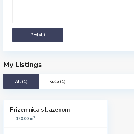
My Listings
All (1)
Kuće (1)
Prizemnica s bazenom
Istaknuto
daja
2
120.00 m