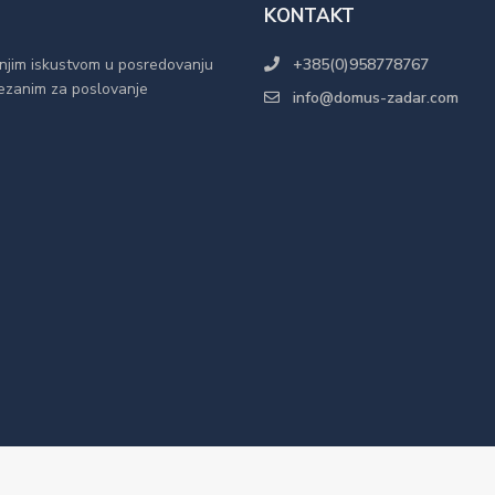
KONTAKT
njim iskustvom u posredovanju
+385(0)958778767
 vezanim za poslovanje
info@domus-zadar.com