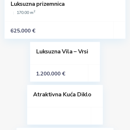
Luksuzna prizemnica
2
170.00 m
625.000 €
Luksuzna Vila – Vrsi
Istaknuto
Prodaja
1.200.000 €
Atraktivna Kuća Diklo
Prodaja