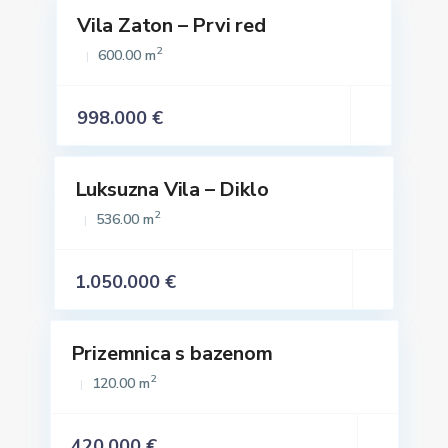
Vila Zaton – Prvi red
Prodaja
2
600.00 m
998.000 €
Luksuzna Vila – Diklo
Istaknuto
Prodaja
2
536.00 m
1.050.000 €
Prizemnica s bazenom
Istaknuto
Prodaja
2
120.00 m
420.000 €