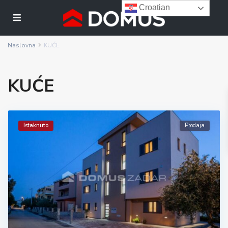
Croatian
Naslovna
KUĆE
KUĆE
Istaknuto
Prodaja