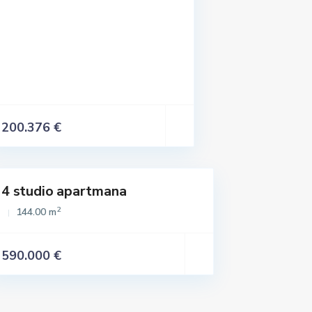
200.376 €
4 studio apartmana
Istaknuto
2
144.00 m
590.000 €