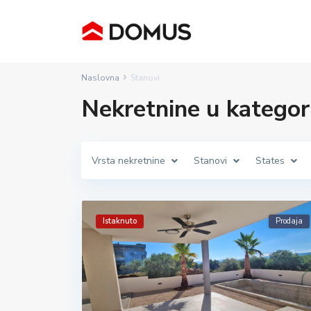
Naslovna
Stanovi
Nekretnine u kategori
Vrsta nekretnine
Stanovi
States
Istaknuto
Prodaja