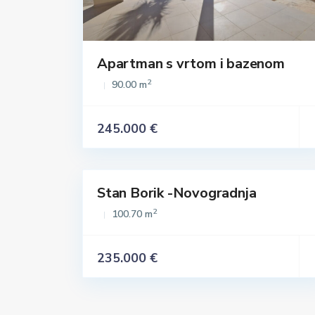
Apartman s vrtom i bazenom
2
90.00 m
245.000 €
Stan Borik -Novogradnja
Istaknuto
Prodaja
2
100.70 m
235.000 €