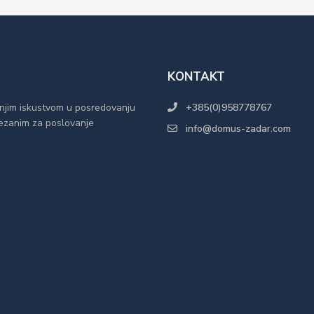
KONTAKT
njim iskustvom u posredovanju
+385(0)958778767
 vezanim za poslovanje
info@domus-zadar.com