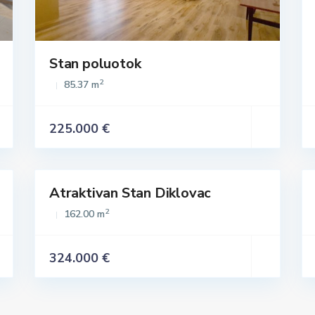
Stan poluotok
2
85.37 m
225.000 €
Atraktivan Stan Diklovac
Istaknuto
Prodaja
Prodaja
2
162.00 m
324.000 €