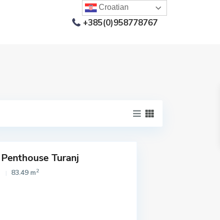
Croatian
+385(0)958778767
Penthouse Turanj
Istaknuto
2
83.49 m