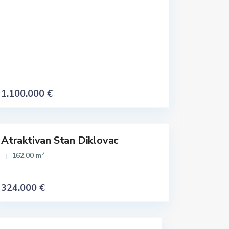
1.100.000 €
Atraktivan Stan Diklovac
Istaknuto
2
162.00 m
324.000 €