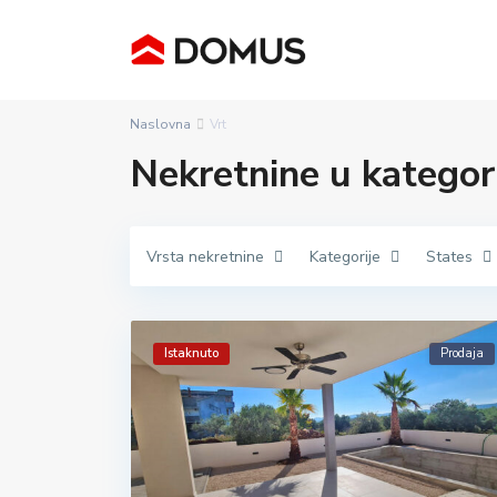
Naslovna
Vrt
Nekretnine u kategorij
Vrsta nekretnine
Kategorije
States
Istaknuto
Prodaja