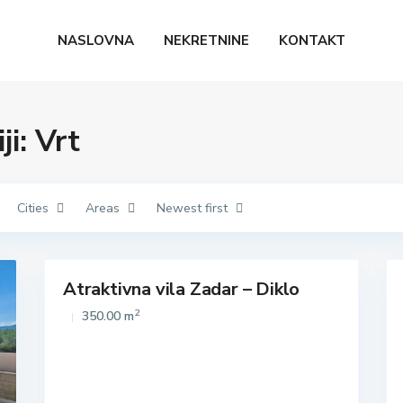
NASLOVNA
NEKRETNINE
KONTAKT
i: Vrt
Cities
Areas
Newest first
Atraktivna vila Zadar – Diklo
Istaknuto
Prodaja
Prodaja
2
350.00 m