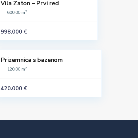
Vila Zaton – Prvi red
2
600.00 m
998.000 €
Prizemnica s bazenom
Istaknuto
2
120.00 m
420.000 €