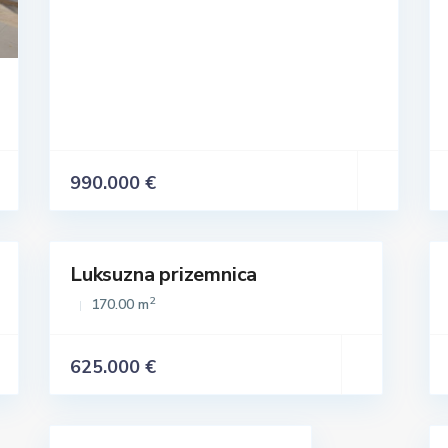
990.000 €
Luksuzna prizemnica
Istaknuto
Prodaja
Prodaja
2
170.00 m
625.000 €