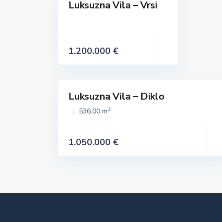
Luksuzna Vila – Vrsi
Istaknuto
Prodaja
1.200.000 €
Luksuzna Vila – Diklo
Istaknuto
Prodaja
2
536.00 m
1.050.000 €