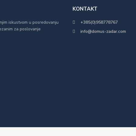
KONTAKT
njim iskustvom u posredovanju
+385(0)958778767
 vezanim za poslovanje
info@domus-zadar.com