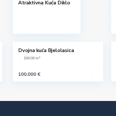
Atraktivna Kuća Diklo
Prodaja
Prodaja
Dvojna kuća Bjelolasica
Istaknuto
Prodaja
Prodaja
2
100.00 m
100.000 €