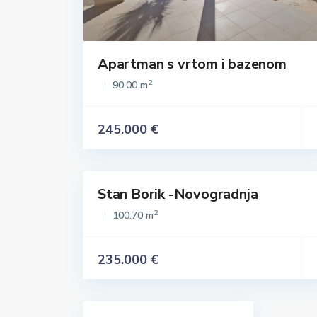
Apartman s vrtom i bazenom
2
90.00 m
245.000 €
Stan Borik -Novogradnja
Istaknuto
Prodaja
2
100.70 m
235.000 €