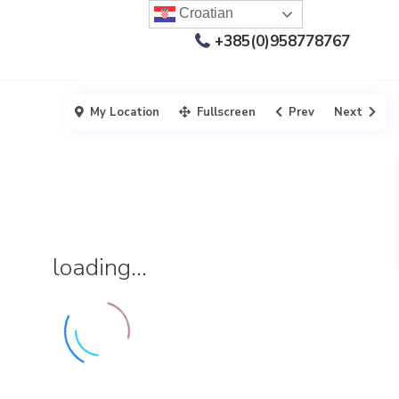
Croatian
+385(0)958778767
My Location
Fullscreen
Prev
Next
loading...