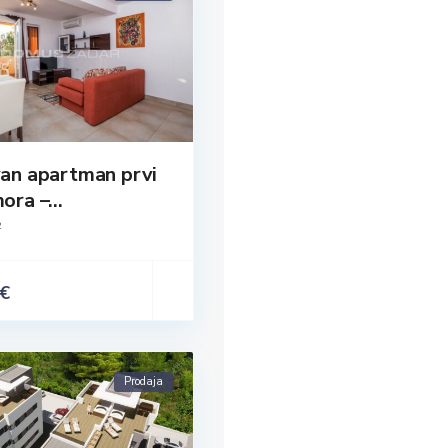
van apartman prvi
ora –...
2
 €
Prodaja