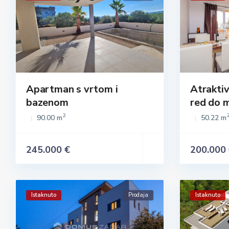
Apartman s vrtom i
Atrakti
bazenom
red do m
2
90.00 m
50.22 m
245.000 €
200.000
Istaknuto
Prodaja
Istaknuto